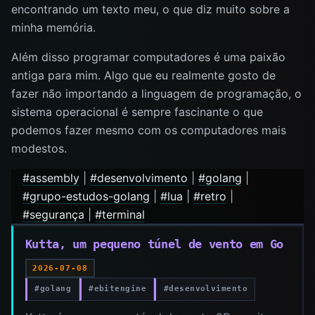
encontrando um texto meu, o que diz muito sobre a
minha memória.
Além disso programar computadores é uma paixão
antiga para mim. Algo que eu realmente gosto de
fazer não importando a linguagem de programação, o
sistema operacional é sempre fascinante o que
podemos fazer mesmo com os computadores mais
modestos.
#assembly
|
#desenvolvimento
|
#golang
|
#grupo-estudos-golang
|
#lua
|
#retro
|
#segurança
|
#terminal
Kutta, um pequeno túnel de vento em Go
2026-07-08
#golang
#ebitengine
#desenvolvimento