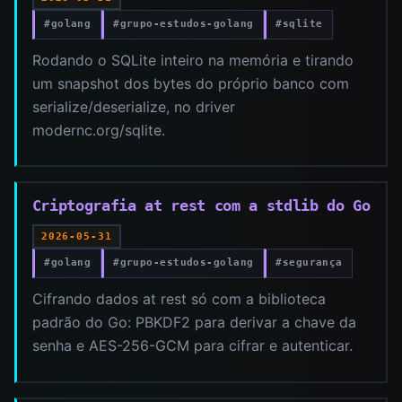
#golang
#grupo-estudos-golang
#sqlite
Rodando o SQLite inteiro na memória e tirando
um snapshot dos bytes do próprio banco com
serialize/deserialize, no driver
modernc.org/sqlite.
Criptografia at rest com a stdlib do Go
2026-05-31
#golang
#grupo-estudos-golang
#segurança
Cifrando dados at rest só com a biblioteca
padrão do Go: PBKDF2 para derivar a chave da
senha e AES-256-GCM para cifrar e autenticar.