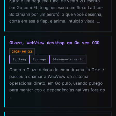
Kutta é um pequeno túnel de vento 2D escrito
em Go com Ebitengine: escoa um fluxo Lattice-
Boltzmann por um aerofólio que você desenha,
corta em asa e flap, e anima. Intuição visual …
Glaze, WebView desktop em Go sem CGO
2026-06-22
#golang
#purego
#desenvolvimento
Como o Glaze deixou de embutir uma lib C++ e
passou a chamar a WebView do sistema
operacional direto, em Go puro, usando purego
para manter cgo e dependências nativas fora do
…