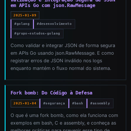
em APIs Go com json.RawMessage
2025-01-09
#golang
#desenvolvimento
#grupo-estudos-golang
Como validar e integrar JSON de forma segura
em APIs Go usando json.RawMessage. E como
registrar erros de JSON inválido nos logs
enquanto mantém o fluxo normal do sistema.
Fork bomb: Do Código à Defesa
#segurança
#bash
#assembly
2025-01-04
O que é uma fork bomb, como ela funciona com
exemplos em bash, C e assembly, e conheça as
melhores práticas para prevenir esse tipo de