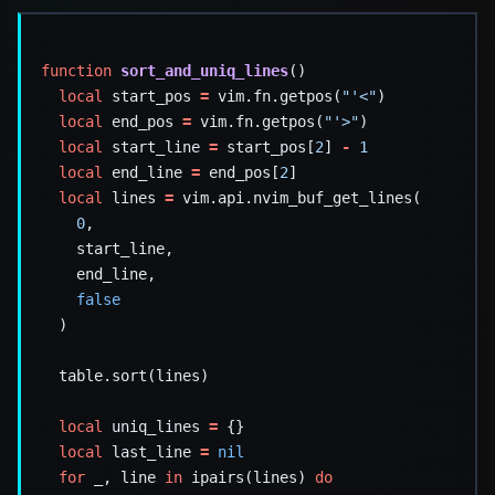
function
sort_and_uniq_lines
local
 start_pos 
=
 vim.fn.getpos(
"'<"
local
 end_pos 
=
 vim.fn.getpos(
"'>"
local
 start_line 
=
 start_pos[
2
] 
-
1
local
 end_line 
=
 end_pos[
2
local
 lines 
=
0
false
local
 uniq_lines 
=
local
 last_line 
=
nil
for
 _, line 
in
 ipairs(lines) 
do