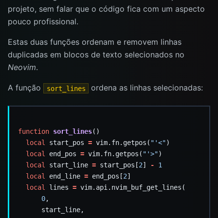
projeto, sem falar que o código fica com um aspecto
pouco profissional.
Estas duas funções ordenam e removem linhas
duplicadas em blocos de texto selecionados no
Neovim
.
A função
ordena as linhas selecionadas:
sort_lines
function
sort_lines
local
 start_pos 
=
 vim.fn.getpos(
"'<"
local
 end_pos 
=
 vim.fn.getpos(
"'>"
local
 start_line 
=
 start_pos[
2
] 
-
1
local
 end_line 
=
 end_pos[
2
local
 lines 
=
0