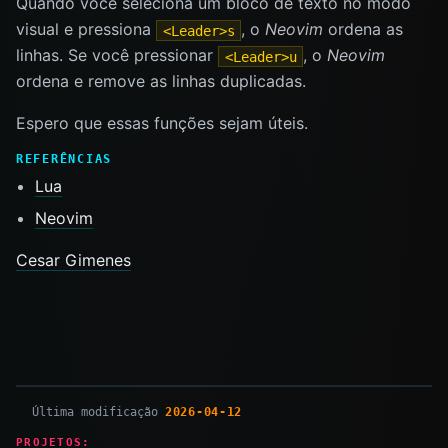
Quando você seleciona um bloco de texto no modo
visual e pressiona
, o
Neovim
ordena as
<Leader>s
linhas. Se você pressionar
, o
Neovim
<Leader>u
ordena e remove as linhas duplicadas.
Espero que essas funções sejam úteis.
REFERÊNCIAS
Lua
Neovim
Cesar Gimenes
Última modificação
2026-04-12
PROJETOS: