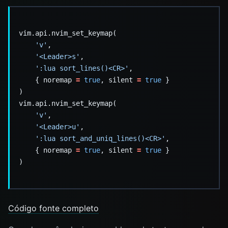
'v'
'<Leader>s'
':lua sort_lines()<CR>'
    { noremap 
=
true
, silent 
=
true
'v'
'<Leader>u'
':lua sort_and_uniq_lines()<CR>'
    { noremap 
=
true
, silent 
=
true
Código fonte completo