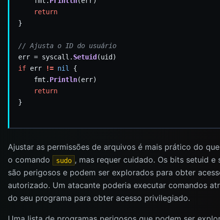
    fmt.
Println
return
// Ajusta o ID do usuário
err = syscall.
Setuid
if
 err 
!=
nil
    fmt.
Println
return
Ajustar as permissões de arquivos é mais prático do que
o comando
, mas requer cuidado. Os bits setuid e 
sudo
são perigosos e podem ser explorados para obter aces
autorizado. Um atacante poderia executar comandos at
do seu programa para obter acesso privilegiado.
Uma lista de programas perigosos que podem ser explo