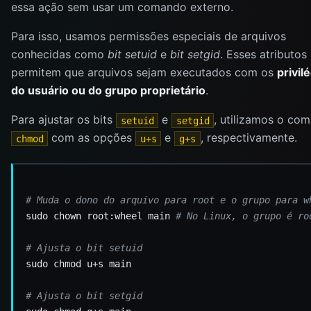
essa ação sem usar um comando externo.
Para isso, usamos permissões especiais de arquivos
conhecidas como
bit setuid
e
bit setgid
. Esses atributos
permitem que arquivos sejam executados com os
privil
do usuário ou do grupo proprietário
.
Para ajustar os bits
e
, utilizamos o co
setuid
setgid
com as opções
e
, respectivamente.
chmod
u+s
g+s
# Muda o dono do arquivo para root e o grupo para w
sudo chown root:wheel main 
# No Linux, o grupo é ro
# Ajusta o bit setuid
# Ajusta o bit setgid