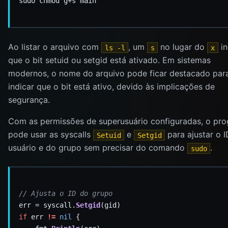
Ao listar o arquivo com
, um
no lugar do
in
ls -l
s
x
que o bit setuid ou setgid está ativado. Em sistemas
modernos, o nome do arquivo pode ficar destacado par
indicar que o bit está ativo, devido às implicações de
segurança.
Com as permissões de superusuário configuradas, o pr
pode usar as syscalls
e
para ajustar o 
Setuid
Setgid
usuário e do grupo sem precisar do comando
.
sudo
// Ajusta o ID do grupo
err = syscall.
Setgid
if
 err 
!=
nil