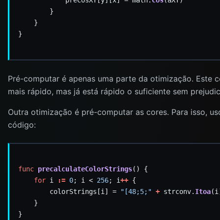
            preCosXY[y][x] = math.
Cos
Pré-computar é apenas uma parte da otimização. Este c
mais rápido, mas já está rápido o suficiente sem prejudica
Outra otimização é pré-computar as cores. Para isso, us
código:
func
precalculateColorStrings
for
 i 
:=
0
; i < 
256
; i
++
        colorStrings[i] = 
"[48;5;"
+
 strconv.
Itoa
(i