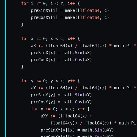
for
 i 
:=
0
; i < r; i
++
        preSinXY[i] = make([]
float64
        preCosXY[i] = make([]
float64
for
 x 
:=
0
; x < c; x
++
        aX 
:=
 (float64(x) 
/
 float64(c)) 
*
 math.Pi 
*
        preSinX[x] = math.
Sin
        preCosX[x] = math.
Cos
for
 y 
:=
0
; y < r; y
++
        aY 
:=
 (float64(y) 
/
 float64(r)) 
*
 math.Pi 
*
        preSinY[y] = math.
Sin
        preCosY[y] = math.
Cos
for
 x 
:=
0
; x < c; x
++
            aXY 
:=
 ((float64(x) 
+
                float64(y)) 
/
 float64(c)) 
*
 math.Pi
            preSinXY[y][x] = math.
Sin