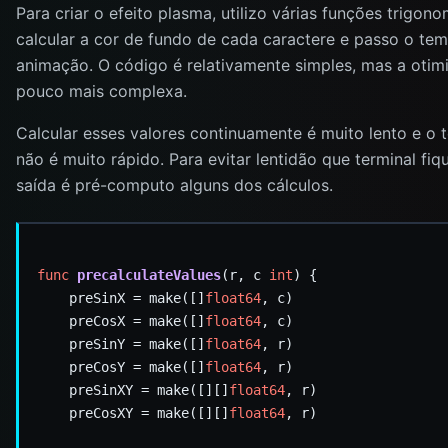
Para criar o efeito plasma, utilizo várias funções trigon
calcular a cor de fundo de cada caractere e passo o te
animação. O código é relativamente simples, mas a oti
pouco mais complexa.
Calcular esses valores continuamente é muito lento e o
não é muito rápido. Para evitar lentidão que terminal fi
saída é pré-computo alguns dos cálculos.
func
precalculateValues
(r, c 
int
    preSinX = make([]
float64
    preCosX = make([]
float64
    preSinY = make([]
float64
    preCosY = make([]
float64
    preSinXY = make([][]
float64
    preCosXY = make([][]
float64