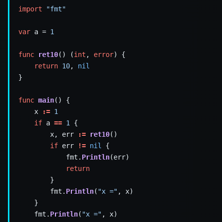
import
"fmt"
var
 a = 
1
func
ret10
() (
int
, 
error
return
10
, 
nil
func
main
    x 
:=
1
if
 a 
==
1
        x, err 
:=
ret10
if
 err 
!=
nil
            fmt.
Println
return
        fmt.
Println
(
"x ="
    fmt.
Println
(
"x ="