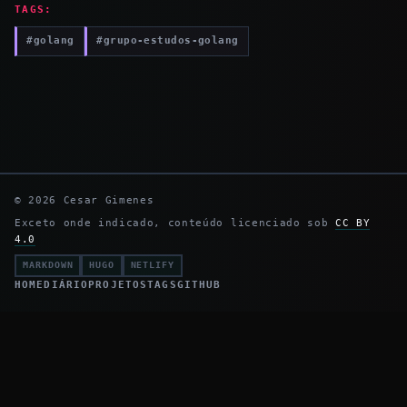
TAGS:
#golang
#grupo-estudos-golang
© 2026 Cesar Gimenes
Exceto onde indicado, conteúdo licenciado sob
CC BY
4.0
MARKDOWN
HUGO
NETLIFY
HOME
DIÁRIO
PROJETOS
TAGS
GITHUB