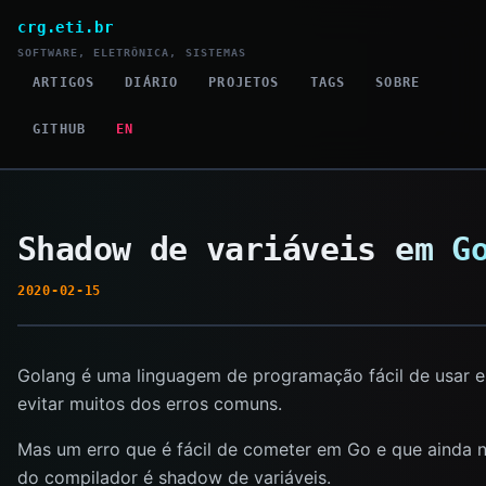
crg.eti.br
SOFTWARE, ELETRÔNICA, SISTEMAS
ARTIGOS
DIÁRIO
PROJETOS
TAGS
SOBRE
GITHUB
EN
Shadow de variáveis em G
2020-02-15
Golang é uma linguagem de programação fácil de usar e
evitar muitos dos erros comuns.
Mas um erro que é fácil de cometer em Go e que ainda 
do compilador é shadow de variáveis.