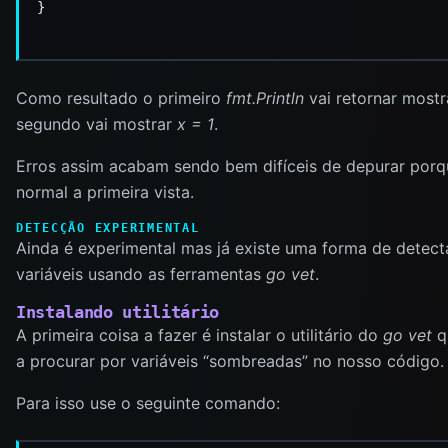
Como resultado o primeiro
fmt.Println
vai retornar most
segundo vai mostrar
x = 1
.
Erros assim acabam sendo bem difíceis de depurar porq
normal a primeira vista.
DETECÇÃO EXPERIMENTAL
Ainda é experimental mas já existe uma forma de detec
variáveis usando as ferramentas
go vet
.
Instalando utilitário
A primeira coisa a fazer é instalar o utilitário do
go vet
qu
a procurar por variáveis “sombreadas” no nosso código.
Para isso use o seguinte comando: