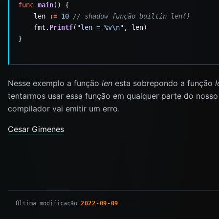
func
main
    len 
:=
10
// shadow função builtin len()
    fmt.
Printf
(
"len = %v\n"
Nesse exemplo a função
len
esta sobrepondo a função
l
tentarmos usar essa função em qualquer parte do nosso
compilador vai emitir um erro.
Cesar Gimenes
Última modificação
2022-09-09