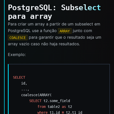
PostgreSQL: Subselect
para array
Para criar um array a partir de um subselect em
PostgreSQL use a função
junto com
ARRAY
para garantir que o resultado seja um
COALESCE
array vazio caso não haja resultados.
Exemplo:
SELECT
id,
...,
coalesce(ARRAY(
SELECT
t2.some_field
from
table2
as
t2
where
t1.id
=
t2.t1_id