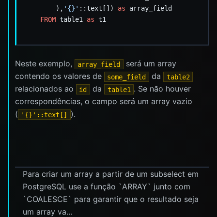
),
'{}'
::text[])
as
array_field
FROM
table1
as
t1
Neste exemplo,
será um array
array_field
contendo os valores de
da
some_field
table2
relacionados ao
da
. Se não houver
id
table1
correspondências, o campo será um array vazio
(
).
'{}'::text[]
Para criar um array a partir de um subselect em
PostgreSQL use a função `ARRAY` junto com
`COALESCE` para garantir que o resultado seja
um array va...