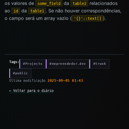
os valores de
da
relacionados
some_field
table2
ao
da
. Se não houver correspondências,
id
table1
o campo será um array vazio (
).
'{}'::text[]
Tags:
#Projects
#empreendedor.dev
#trunk
#public
Última modificação
2025-09-05 01:43
← Voltar para o diário