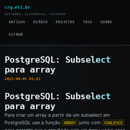
crg.eti.br
SOFTWARE, ELETRÔNICA, SISTEMAS
ARTIGOS
DIÁRIO
PROJETOS
TAGS
SOBRE
GITHUB
PostgreSQL: Subselect
para array
2025-09-05 01:43
PostgreSQL: Subselect
para array
Para criar um array a partir de um subselect em
PostgreSQL use a função
junto com
ARRAY
COALESCE
para garantir que o resultado seja um array vazio caso