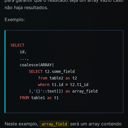
não haja resultados.
Exemplo:
SELECT
id,
...,
coalesce(ARRAY(
SELECT
t2.some_field
from
table2
as
t2
where
t1.id
=
t2.t1_id
),
'{}'
::text[])
as
array_field
FROM
table1
as
t1
Neste exemplo,
será um array contendo
array_field