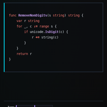
func
RemoveNonDigits
(s 
string
) 
string
var
 r 
string
for
 _, c 
:=
range
if
 unicode.
IsDigit
			r 
+=
return